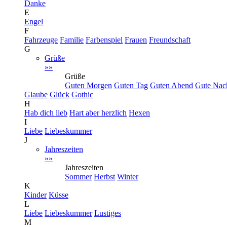
Danke
E
Engel
F
Fahrzeuge
Familie
Farbenspiel
Frauen
Freundschaft
G
Grüße
»»
Grüße
Guten Morgen
Guten Tag
Guten Abend
Gute Nac
Glaube
Glück
Gothic
H
Hab dich lieb
Hart aber herzlich
Hexen
I
Liebe
Liebeskummer
J
Jahreszeiten
»»
Jahreszeiten
Sommer
Herbst
Winter
K
Kinder
Küsse
L
Liebe
Liebeskummer
Lustiges
M