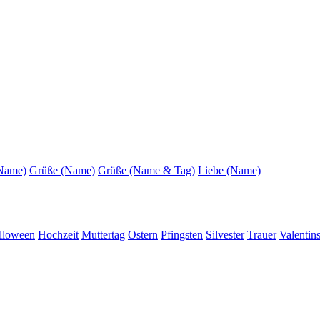
(Name)
Grüße (Name)
Grüße (Name & Tag)
Liebe (Name)
lloween
Hochzeit
Muttertag
Ostern
Pfingsten
Silvester
Trauer
Valentin