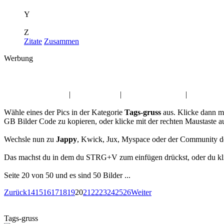
Y
Z
Zitate
Zusammen
Werbung
Album:
Tags-gruss
Freitag, der 13. Pics
|
Walpurgis GB
|
Montag GB-Bilder
|
Hab dich l
Wähle eines der Pics in der Kategorie
Tags-gruss
aus. Klicke dann m
GB Bilder Code zu kopieren, oder klicke mit der rechten Maustaste 
Wechsle nun zu
Jappy
, Kwick, Jux, Myspace oder der Community d
Das machst du in dem du STRG+V zum einfügen drückst, oder du klic
Seite 20 von 50 und es sind 50 Bilder ...
Zurück
14
15
16
17
18
19
20
21
22
23
24
25
26
Weiter
Tags-gruss