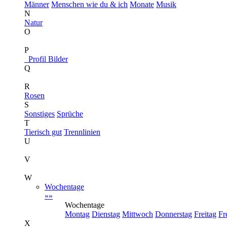
Männer
Menschen wie du & ich
Monate
Musik
N
Natur
O
P
Profil Bilder
Q
R
Rosen
S
Sonstiges
Sprüche
T
Tierisch gut
Trennlinien
U
V
W
Wochentage
»»
Wochentage
Montag
Dienstag
Mittwoch
Donnerstag
Freitag
Fr
X