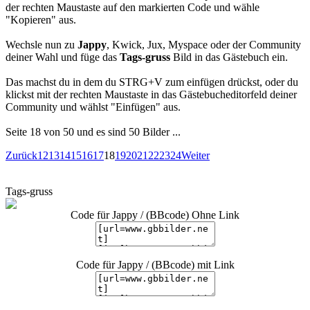
der rechten Maustaste auf den markierten Code und wähle
"Kopieren" aus.
Wechsle nun zu
Jappy
, Kwick, Jux, Myspace oder der Community
deiner Wahl und füge das
Tags-gruss
Bild in das Gästebuch ein.
Das machst du in dem du STRG+V zum einfügen drückst, oder du
klickst mit der rechten Maustaste in das Gästebucheditorfeld deiner
Community und wählst "Einfügen" aus.
Seite 18 von 50 und es sind 50 Bilder ...
Zurück
12
13
14
15
16
17
18
19
20
21
22
23
24
Weiter
Tags-gruss
Code für Jappy / (BBcode) Ohne Link
Code für Jappy / (BBcode) mit Link