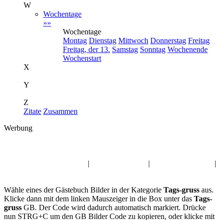
W
Wochentage
»»
Wochentage
Montag
Dienstag
Mittwoch
Donnerstag
Freitag
Freitag, der 13.
Samstag
Sonntag
Wochenende
Wochenstart
X
Y
Z
Zitate
Zusammen
Werbung
Album:
Tags-gruss
Sommer Gästebuch Bilder
|
Guten Abend GB
|
Valentinstag Kwick
|
Augen GB-Bilder
Wähle eines der Gästebuch Bilder in der Kategorie
Tags-gruss
aus.
Klicke dann mit dem linken Mauszeiger in die Box unter das
Tags-
gruss
GB. Der Code wird dadurch automatisch markiert. Drücke
nun STRG+C um den GB Bilder Code zu kopieren, oder klicke mit