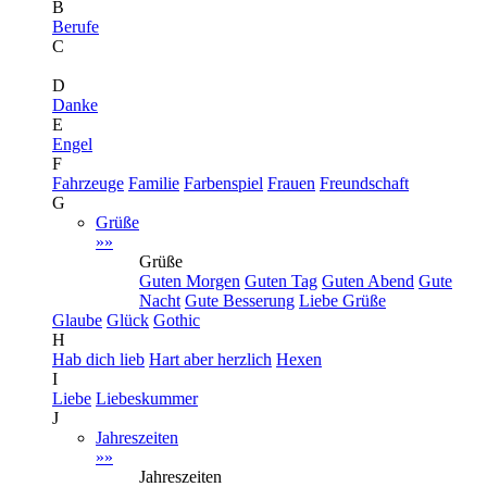
B
Berufe
C
D
Danke
E
Engel
F
Fahrzeuge
Familie
Farbenspiel
Frauen
Freundschaft
G
Grüße
»»
Grüße
Guten Morgen
Guten Tag
Guten Abend
Gute
Nacht
Gute Besserung
Liebe Grüße
Glaube
Glück
Gothic
H
Hab dich lieb
Hart aber herzlich
Hexen
I
Liebe
Liebeskummer
J
Jahreszeiten
»»
Jahreszeiten