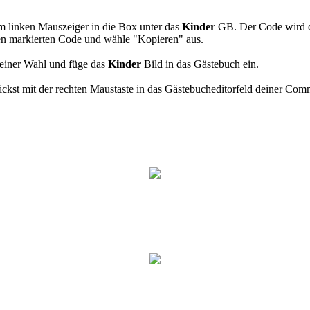
s
m linken Mauszeiger in die Box unter das
Kinder
GB. Der Code wird 
den markierten Code und wähle "Kopieren" aus.
einer Wahl und füge das
Kinder
Bild in das Gästebuch ein.
kst mit der rechten Maustaste in das Gästebucheditorfeld deiner Com
(BBcode)
(HTML)
(BBcode)
(HTML)