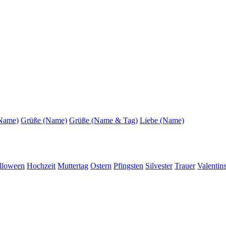
(Name)
Grüße (Name)
Grüße (Name & Tag)
Liebe (Name)
lloween
Hochzeit
Muttertag
Ostern
Pfingsten
Silvester
Trauer
Valentin