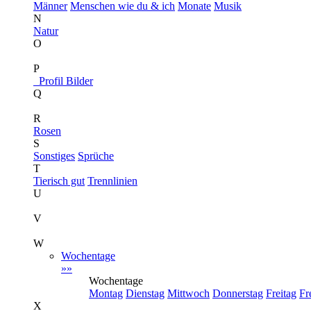
Männer
Menschen wie du & ich
Monate
Musik
N
Natur
O
P
Profil Bilder
Q
R
Rosen
S
Sonstiges
Sprüche
T
Tierisch gut
Trennlinien
U
V
W
Wochentage
»»
Wochentage
Montag
Dienstag
Mittwoch
Donnerstag
Freitag
Fr
X