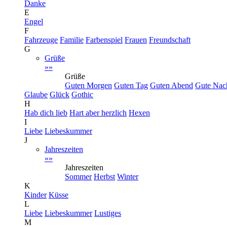
Danke
E
Engel
F
Fahrzeuge
Familie
Farbenspiel
Frauen
Freundschaft
G
Grüße
»»
Grüße
Guten Morgen
Guten Tag
Guten Abend
Gute Nac
Glaube
Glück
Gothic
H
Hab dich lieb
Hart aber herzlich
Hexen
I
Liebe
Liebeskummer
J
Jahreszeiten
»»
Jahreszeiten
Sommer
Herbst
Winter
K
Kinder
Küsse
L
Liebe
Liebeskummer
Lustiges
M