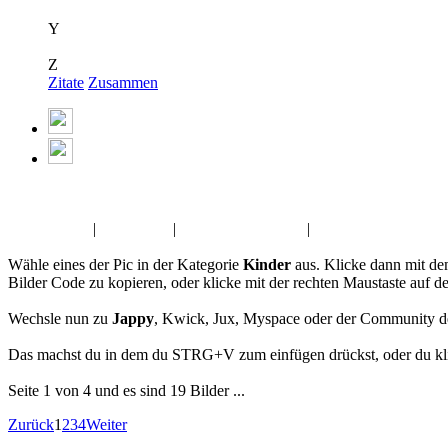
Y
Z
Zitate
Zusammen
Album:
Kinder
Fasching Pic
|
Augen GB
|
Fahrzeuge GB Pics
|
Wochenende GBPic
Wähle eines der Pic in der Kategorie
Kinder
aus. Klicke dann mit de
Bilder Code zu kopieren, oder klicke mit der rechten Maustaste auf 
Wechsle nun zu
Jappy
, Kwick, Jux, Myspace oder der Community d
Das machst du in dem du STRG+V zum einfügen drückst, oder du klic
Seite 1 von 4 und es sind 19 Bilder ...
Zurück
1
2
3
4
Weiter