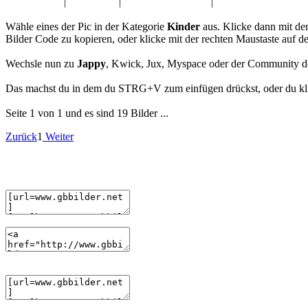
Fasching Pic
|
Augen GB
|
Fahrzeuge GB Pics
|
Wochenende GBPic
Wähle eines der Pic in der Kategorie
Kinder
aus. Klicke dann mit de
Bilder Code zu kopieren, oder klicke mit der rechten Maustaste auf 
Wechsle nun zu
Jappy
, Kwick, Jux, Myspace oder der Community d
Das machst du in dem du STRG+V zum einfügen drückst, oder du klic
Seite 1 von 1 und es sind 19 Bilder ...
Zurück
1
Weiter