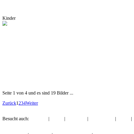
Kinder
Seite 1 von 4 und es sind 19 Bilder ...
Zurück
1
2
3
4
Weiter
Besucht auch:
Fasching
|
Augen
|
Fahrzeuge
|
Wochenende
|
Winter
|
Album:
Kinder