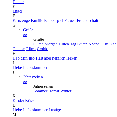
Danke
E
Engel
F
Fahrzeuge
Familie
Farbenspiel
Frauen
Freundschaft
G
Grüße
»»
Grüße
Guten Morgen
Guten Tag
Guten Abend
Gute Nac
Glaube
Glück
Gothic
H
Hab dich lieb
Hart aber herzlich
Hexen
I
Liebe
Liebeskummer
J
Jahreszeiten
»»
Jahreszeiten
Sommer
Herbst
Winter
K
Kinder
Küsse
L
Liebe
Liebeskummer
Lustiges
M