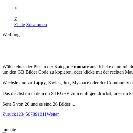
Y
Z
Zitate
Zusammen
Werbung
Album:
monate
Guten Abend Pics
|
Küsse Gästebuch Bilder
|
Sommer Gästebuch Bil
Wähle eines der Pics in der Kategorie
monate
aus. Klicke dann mit d
um den GB Bilder Code zu kopieren, oder klicke mit der rechten Mau
Wechsle nun zu
Jappy
, Kwick, Jux, Myspace oder der Community d
Das machst du in dem du STRG+V zum einfügen drückst, oder du klic
Seite 5 von 26 und es sind 26 Bilder ...
Zurück
1
2
3
4
5
6
7
8
9
10
11
Weiter
monate