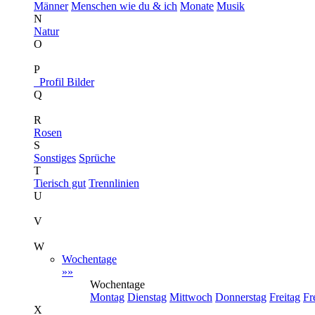
Männer
Menschen wie du & ich
Monate
Musik
N
Natur
O
P
Profil Bilder
Q
R
Rosen
S
Sonstiges
Sprüche
T
Tierisch gut
Trennlinien
U
V
W
Wochentage
»»
Wochentage
Montag
Dienstag
Mittwoch
Donnerstag
Freitag
Fr
X