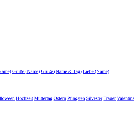
(Name)
Grüße (Name)
Grüße (Name & Tag)
Liebe (Name)
lloween
Hochzeit
Muttertag
Ostern
Pfingsten
Silvester
Trauer
Valentin