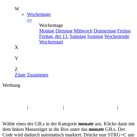
W
Wochentage
»»
Wochentage
Montag
Dienstag
Mittwoch
Donnerstag
Freitag
Freitag, der 13.
Samstag
Sonntag
Wochenende
Wochenstart
X
Y
Z
Zitate
Zusammen
Werbung
Album:
monate
Musik GB,s
|
Halloween GB,s
|
Sprüche Gästebuch Bilder
|
Guten
Abend Pic
Wähle eines der GB,s in der Kategorie
monate
aus. Klicke dann mit
dem linken Mauszeiger in die Box unter das
monate
GB,s. Der
Code wird dadurch automatisch markiert. Drücke nun STRG+C um