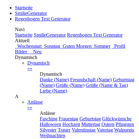
Startseite
SmilieGenerator
Regenbogen Text Generator
Navi
Startseite
SmilieGenerator
Regenbogen Text Generator
Aktuell
Wochenstart
Sonntag
Guten Morgen
Sommer
Profil
Bilder Neu
Dynamisch
Dynamisch
»»
Dynamisch
Danke (Name)
Freundschaft (Name)
Geburtstag
(Name)
Grüße (Name)
Grüße (Name & Tag)
Liebe (Name)
A
Anlässe
»»
Anlässe
Fasching
Frauentag
Geburtstag
Glückwünsche
Halloween
Hochzeit
Muttertag
Ostern
Pfingsten
Silvester
Trauer
Valentinstag
Vatertag
Walpurgis
Weihnachten