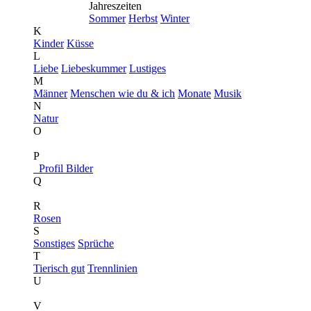
Jahreszeiten
Sommer
Herbst
Winter
K
Kinder
Küsse
L
Liebe
Liebeskummer
Lustiges
M
Männer
Menschen wie du & ich
Monate
Musik
N
Natur
O
P
Profil Bilder
Q
R
Rosen
S
Sonstiges
Sprüche
T
Tierisch gut
Trennlinien
U
V