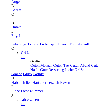
Augen
B
Berufe
C
D
Danke
E
Engel
F
Fahrzeuge
Familie
Farbenspiel
Frauen
Freundschaft
G
Grüße
»»
Grüße
Guten Morgen
Guten Tag
Guten Abend
Gute
Nacht
Gute Besserung
Liebe Grüße
Glaube
Glück
Gothic
H
Hab dich lieb
Hart aber herzlich
Hexen
I
Liebe
Liebeskummer
J
Jahreszeiten
»»