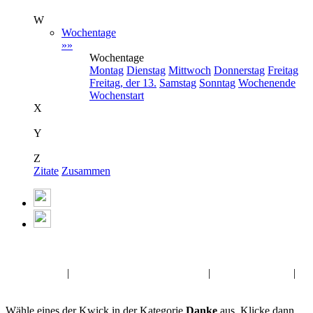
W
Wochentage
»»
Wochentage
Montag
Dienstag
Mittwoch
Donnerstag
Freitag
Freitag, der 13.
Samstag
Sonntag
Wochenende
Wochenstart
X
Y
Z
Zitate
Zusammen
Album:
Danke
Engel Kwick
|
Valentinstag Gästebuch Bilder
|
Rosen GB-Bilder
|
Glück Gästebuchbilder
Wähle eines der Kwick in der Kategorie
Danke
aus. Klicke dann