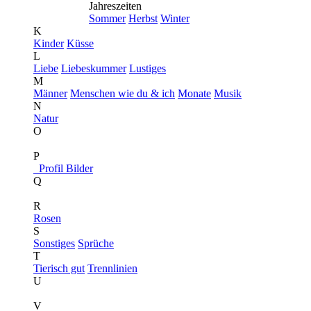
Jahreszeiten
Sommer
Herbst
Winter
K
Kinder
Küsse
L
Liebe
Liebeskummer
Lustiges
M
Männer
Menschen wie du & ich
Monate
Musik
N
Natur
O
P
Profil Bilder
Q
R
Rosen
S
Sonstiges
Sprüche
T
Tierisch gut
Trennlinien
U
V