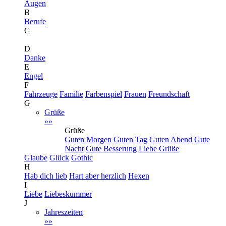
Augen
B
Berufe
C
D
Danke
E
Engel
F
Fahrzeuge
Familie
Farbenspiel
Frauen
Freundschaft
G
Grüße
»»
Grüße
Guten Morgen
Guten Tag
Guten Abend
Gute
Nacht
Gute Besserung
Liebe Grüße
Glaube
Glück
Gothic
H
Hab dich lieb
Hart aber herzlich
Hexen
I
Liebe
Liebeskummer
J
Jahreszeiten
»»