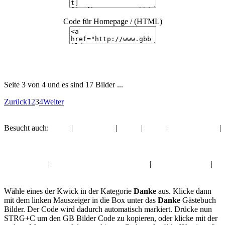
Code für Homepage / (HTML)
Seite 3 von 4 und es sind 17 Bilder ...
Zurück
1
2
3
4
Weiter
Besucht auch:
Engel
|
Valentinstag
|
Rosen
|
Glück
|
Glückwünsche
|
Guten Abend
Album:
Danke
Engel Kwick
|
Valentinstag Gästebuch Bilder
|
Rosen GB-Bilder
|
Glück Gästebuchbilder
Wähle eines der Kwick in der Kategorie
Danke
aus. Klicke dann
mit dem linken Mauszeiger in die Box unter das
Danke
Gästebuch
Bilder. Der Code wird dadurch automatisch markiert. Drücke nun
STRG+C um den GB Bilder Code zu kopieren, oder klicke mit der