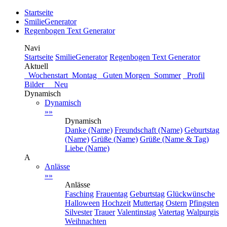
Startseite
SmilieGenerator
Regenbogen Text Generator
Navi
Startseite
SmilieGenerator
Regenbogen Text Generator
Aktuell
Wochenstart
Montag
Guten Morgen
Sommer
Profil
Bilder Neu
Dynamisch
Dynamisch
»»
Dynamisch
Danke (Name)
Freundschaft (Name)
Geburtstag
(Name)
Grüße (Name)
Grüße (Name & Tag)
Liebe (Name)
A
Anlässe
»»
Anlässe
Fasching
Frauentag
Geburtstag
Glückwünsche
Halloween
Hochzeit
Muttertag
Ostern
Pfingsten
Silvester
Trauer
Valentinstag
Vatertag
Walpurgis
Weihnachten