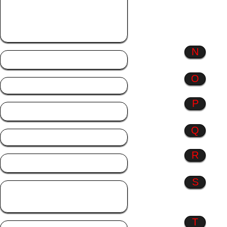
ich
Monate
Musik
N
Natur
O
P
Profil Bilder
Q
R
Rosen
S
Sonstiges
Sprüche
T