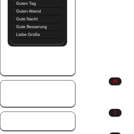
Guten Tag
Guten Abend
Gute Nacht
Gute Besserung
Liebe Grüße
Glaube
Glück
Gothic
H
Hab dich lieb
Hart aber herzlich
Hexen
I
Liebe
Liebeskummer