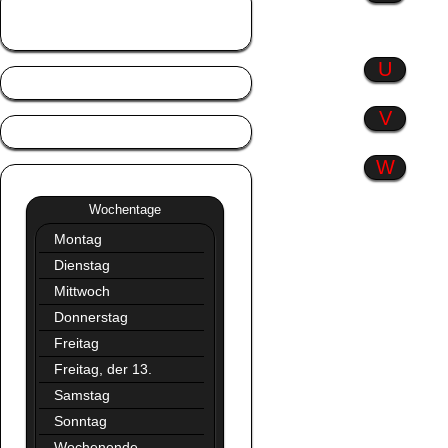
Tierisch gut
Trennlinien
U
V
W
Wochentage
»»
Wochentage
Montag
Dienstag
Mittwoch
Donnerstag
Freitag
Freitag, der 13.
Samstag
Sonntag
Wochenende