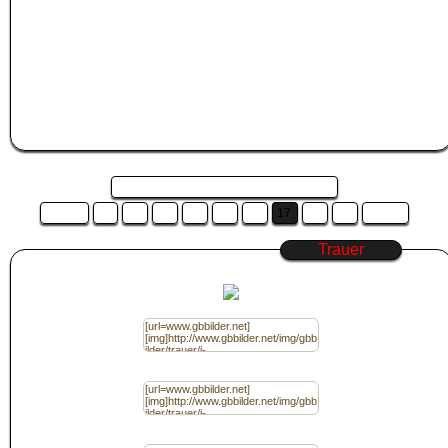
dadurch automatisch markiert. Drücke nun STRG+C um den GB Bilder Code zu
kopieren, oder klicke mit der rechten Maustaste auf den markierten Code und
wähle "Kopieren" aus.
Wechsle nun zu
Jappy
, Kwick, Jux, Myspace oder der Community deiner Wahl
und füge das
Trauer
Bild in das Gästebuch ein.
Das machst du in dem du STRG+V zum einfügen drückst, oder du klickst mit
der rechten Maustaste in das Gästebucheditorfeld deiner Community und
wählst "Einfügen" aus.
Seite 17 von 19 und es sind 19 Bilder ...
Zurück
11
12
13
14
15
16
17
18
19
Weiter
Trauer
Code für Jappy / (BBcode) Ohne Link
Code für Jappy / (BBcode) mit Link
Code für Homepage / (HTML) Ohne Link