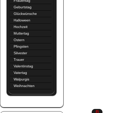
Frauentag
Geburtstag
Glückwünsche
Halloween
Hochzeit
Muttertag
Ostern
Pfingsten
Silvester
Trauer
Valentinstag
Vatertag
Walpurgis
Weihnachten
Augen
B