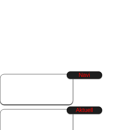
Navi
Startseite
SmilieGenerator
Regenbogen Text
Generator
Aktuell
Wochenende
Freitag
Sommer