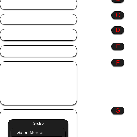
Berufe
C
D
Danke
E
Engel
F
Fahrzeuge
Familie
Farbenspiel
Frauen
Freundschaft
G
Grüße
»»
Grüße
Guten Morgen