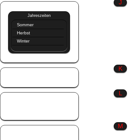
J
Jahreszeiten
»»
Jahreszeiten
Sommer
Herbst
Winter
K
Kinder
Küsse
L
Liebe
Liebeskummer
Lustiges
M
Männer
Menschen wie du &