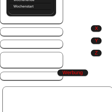
Wochenstart
X
Y
Z
Zitate
Zusammen
Werbung
Album:
Trauer
Muttertag Pic
|
Liebeskummer Gästebuch Bilder
|
Halloween Pic
|
Augen GB-
Bilder
Wähle eines der Pic in der Kategorie
Trauer
aus. Klicke dann mit dem linken
Mauszeiger in die Box unter das
Trauer
Gästebuch Bilder. Der Code wird