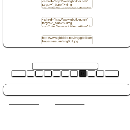
Code für Homepage / (HTML) mit Link
URL
Seite 17 von 19 und es sind 19 Bilder ...
Zurück
11
12
13
14
15
16
17
18
19
Weiter
Besucht auch:
Muttertag
|
Liebeskummer
|
Halloween
|
Augen
|
Menschen wie
du & ich
|
Donnerstag