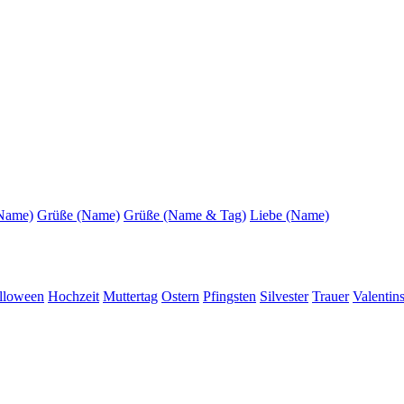
(Name)
Grüße (Name)
Grüße (Name & Tag)
Liebe (Name)
lloween
Hochzeit
Muttertag
Ostern
Pfingsten
Silvester
Trauer
Valentin