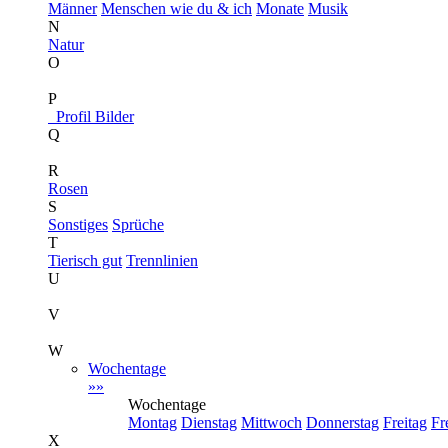
Männer
Menschen wie du & ich
Monate
Musik
N
Natur
O
P
Profil Bilder
Q
R
Rosen
S
Sonstiges
Sprüche
T
Tierisch gut
Trennlinien
U
V
W
Wochentage
»»
Wochentage
Montag
Dienstag
Mittwoch
Donnerstag
Freitag
Fr
X