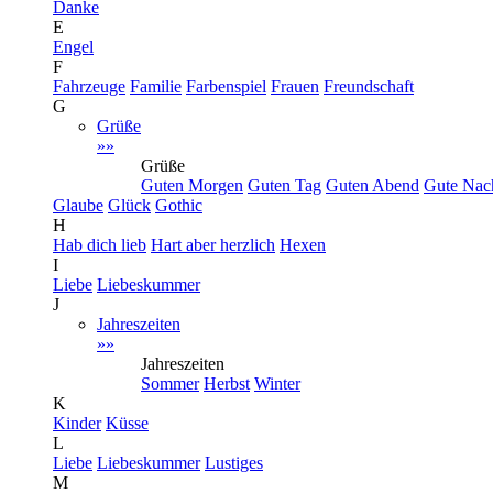
Danke
E
Engel
F
Fahrzeuge
Familie
Farbenspiel
Frauen
Freundschaft
G
Grüße
»»
Grüße
Guten Morgen
Guten Tag
Guten Abend
Gute Nac
Glaube
Glück
Gothic
H
Hab dich lieb
Hart aber herzlich
Hexen
I
Liebe
Liebeskummer
J
Jahreszeiten
»»
Jahreszeiten
Sommer
Herbst
Winter
K
Kinder
Küsse
L
Liebe
Liebeskummer
Lustiges
M