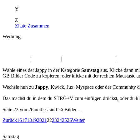
Y
Z
Zitate
Zusammen
Werbung
Album:
Samstag
Ostern Jappy
|
Fahrzeuge Pic
|
Dienstag Gästebuchbilder
|
Gute Nacht
Wähle eines der Jappy in der Kategorie
Samstag
aus. Klicke dann mi
GB Bilder Code zu kopieren, oder klicke mit der rechten Maustaste 
Wechsle nun zu
Jappy
, Kwick, Jux, Myspace oder der Community d
Das machst du in dem du STRG+V zum einfügen drückst, oder du klic
Seite 22 von 26 und es sind 26 Bilder ...
Zurück
16
17
18
19
20
21
22
23
24
25
26
Weiter
Samstag