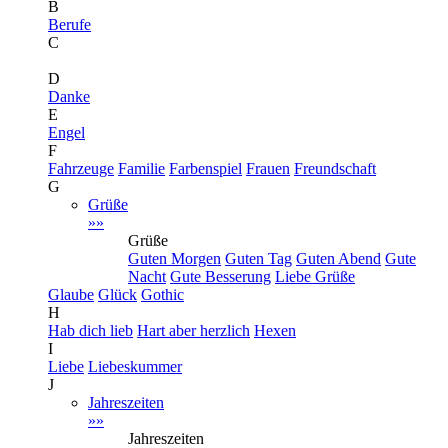
B
Berufe
C
D
Danke
E
Engel
F
Fahrzeuge
Familie
Farbenspiel
Frauen
Freundschaft
G
Grüße
»»
Grüße
Guten Morgen
Guten Tag
Guten Abend
Gute
Nacht
Gute Besserung
Liebe Grüße
Glaube
Glück
Gothic
H
Hab dich lieb
Hart aber herzlich
Hexen
I
Liebe
Liebeskummer
J
Jahreszeiten
»»
Jahreszeiten