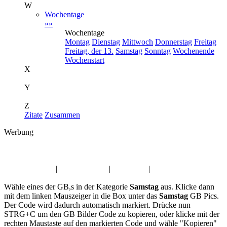
W
Wochentage
»»
Wochentage
Montag
Dienstag
Mittwoch
Donnerstag
Freitag
Freitag, der 13.
Samstag
Sonntag
Wochenende
Wochenstart
X
Y
Z
Zitate
Zusammen
Werbung
Album:
Samstag
Muttertag GB,s
|
Engel GB Pics
|
Berufe Pic
|
Profil Bilder Pic
Wähle eines der GB,s in der Kategorie
Samstag
aus. Klicke dann
mit dem linken Mauszeiger in die Box unter das
Samstag
GB Pics.
Der Code wird dadurch automatisch markiert. Drücke nun
STRG+C um den GB Bilder Code zu kopieren, oder klicke mit der
rechten Maustaste auf den markierten Code und wähle "Kopieren"