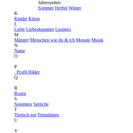
Jahreszeiten
Sommer
Herbst
Winter
K
Kinder
Küsse
L
Liebe
Liebeskummer
Lustiges
M
Männer
Menschen wie du & ich
Monate
Musik
N
Natur
O
P
Profil Bilder
Q
R
Rosen
S
Sonstiges
Sprüche
T
Tierisch gut
Trennlinien
U
V