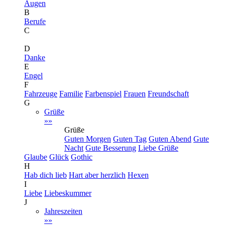
Augen
B
Berufe
C
D
Danke
E
Engel
F
Fahrzeuge
Familie
Farbenspiel
Frauen
Freundschaft
G
Grüße
»»
Grüße
Guten Morgen
Guten Tag
Guten Abend
Gute
Nacht
Gute Besserung
Liebe Grüße
Glaube
Glück
Gothic
H
Hab dich lieb
Hart aber herzlich
Hexen
I
Liebe
Liebeskummer
J
Jahreszeiten
»»