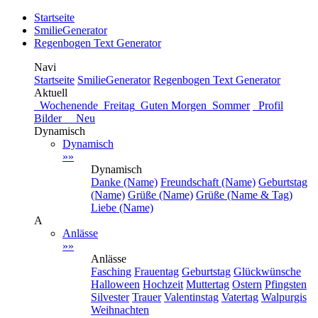
Startseite
SmilieGenerator
Regenbogen Text Generator
Navi
Startseite
SmilieGenerator
Regenbogen Text Generator
Aktuell
Wochenende
Freitag
Guten Morgen
Sommer
Profil
Bilder Neu
Dynamisch
Dynamisch
»»
Dynamisch
Danke (Name)
Freundschaft (Name)
Geburtstag
(Name)
Grüße (Name)
Grüße (Name & Tag)
Liebe (Name)
A
Anlässe
»»
Anlässe
Fasching
Frauentag
Geburtstag
Glückwünsche
Halloween
Hochzeit
Muttertag
Ostern
Pfingsten
Silvester
Trauer
Valentinstag
Vatertag
Walpurgis
Weihnachten