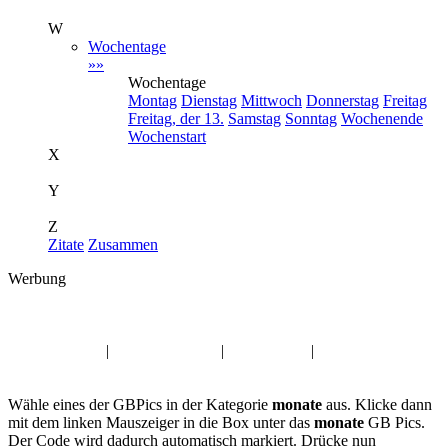
W
Wochentage
»»
Wochentage
Montag
Dienstag
Mittwoch
Donnerstag
Freitag
Freitag, der 13.
Samstag
Sonntag
Wochenende
Wochenstart
X
Y
Z
Zitate
Zusammen
Werbung
Album:
monate
Trauer GBPics
|
Familie GB Pics
|
Sonntag GB
|
Engel
Gästebuchbilder
Wähle eines der GBPics in der Kategorie
monate
aus. Klicke dann
mit dem linken Mauszeiger in die Box unter das
monate
GB Pics.
Der Code wird dadurch automatisch markiert. Drücke nun