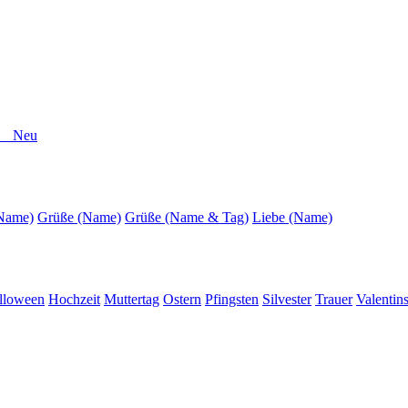
er Neu
(Name)
Grüße (Name)
Grüße (Name & Tag)
Liebe (Name)
lloween
Hochzeit
Muttertag
Ostern
Pfingsten
Silvester
Trauer
Valentin