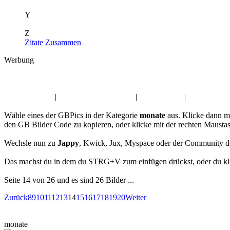
Y
Z
Zitate
Zusammen
Werbung
Album:
monate
Ostern GBPics
|
Guten Morgen GBPics
|
Engel Kwick
|
Dienstag Gäs
Wähle eines der GBPics in der Kategorie
monate
aus. Klicke dann m
den GB Bilder Code zu kopieren, oder klicke mit der rechten Mausta
Wechsle nun zu
Jappy
, Kwick, Jux, Myspace oder der Community d
Das machst du in dem du STRG+V zum einfügen drückst, oder du klic
Seite 14 von 26 und es sind 26 Bilder ...
Zurück
8
9
10
11
12
13
14
15
16
17
18
19
20
Weiter
monate