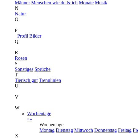
Männer
Menschen wie du & ich
Monate
Musik
N
Natur
O
P
Profil Bilder
Q
R
Rosen
S
Sonstiges
Sprüche
T
Tierisch gut
Trennlinien
U
V
W
Wochentage
»»
Wochentage
Montag
Dienstag
Mittwoch
Donnerstag
Freitag
Fr
X