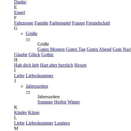
Danke
E
Engel
F
Fahrzeuge
Familie
Farbenspiel
Frauen
Freundschaft
G
Grüße
»»
Grüße
Guten Morgen
Guten Tag
Guten Abend
Gute Nac
Glaube
Glück
Gothic
H
Hab dich lieb
Hart aber herzlich
Hexen
I
Liebe
Liebeskummer
J
Jahreszeiten
»»
Jahreszeiten
Sommer
Herbst
Winter
K
Kinder
Küsse
L
Liebe
Liebeskummer
Lustiges
M