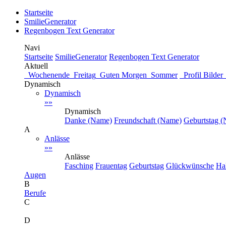
Startseite
SmilieGenerator
Regenbogen Text Generator
Navi
Startseite
SmilieGenerator
Regenbogen Text Generator
Aktuell
Wochenende
Freitag
Guten Morgen
Sommer
Profil Bild
Dynamisch
Dynamisch
»»
Dynamisch
Danke (Name)
Freundschaft (Name)
Geburtstag 
A
Anlässe
»»
Anlässe
Fasching
Frauentag
Geburtstag
Glückwünsche
Ha
Augen
B
Berufe
C
D