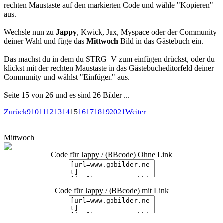
rechten Maustaste auf den markierten Code und wähle "Kopieren"
aus.
Wechsle nun zu
Jappy
, Kwick, Jux, Myspace oder der Community
deiner Wahl und füge das
Mittwoch
Bild in das Gästebuch ein.
Das machst du in dem du STRG+V zum einfügen drückst, oder du
klickst mit der rechten Maustaste in das Gästebucheditorfeld deiner
Community und wählst "Einfügen" aus.
Seite 15 von 26 und es sind 26 Bilder ...
Zurück
9
10
11
12
13
14
15
16
17
18
19
20
21
Weiter
Mittwoch
Code für Jappy / (BBcode) Ohne Link
Code für Jappy / (BBcode) mit Link