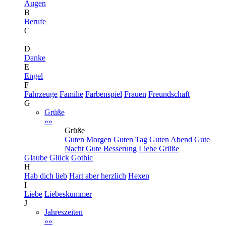
Augen
B
Berufe
C
D
Danke
E
Engel
F
Fahrzeuge
Familie
Farbenspiel
Frauen
Freundschaft
G
Grüße
»»
Grüße
Guten Morgen
Guten Tag
Guten Abend
Gute
Nacht
Gute Besserung
Liebe Grüße
Glaube
Glück
Gothic
H
Hab dich lieb
Hart aber herzlich
Hexen
I
Liebe
Liebeskummer
J
Jahreszeiten
»»