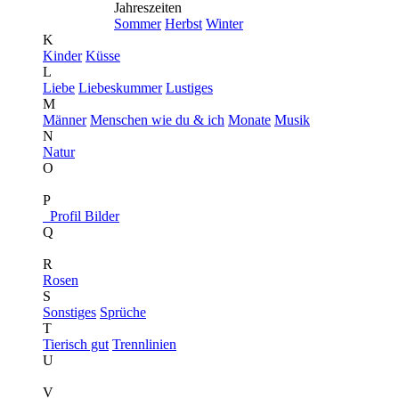
Jahreszeiten
Sommer
Herbst
Winter
K
Kinder
Küsse
L
Liebe
Liebeskummer
Lustiges
M
Männer
Menschen wie du & ich
Monate
Musik
N
Natur
O
P
Profil Bilder
Q
R
Rosen
S
Sonstiges
Sprüche
T
Tierisch gut
Trennlinien
U
V