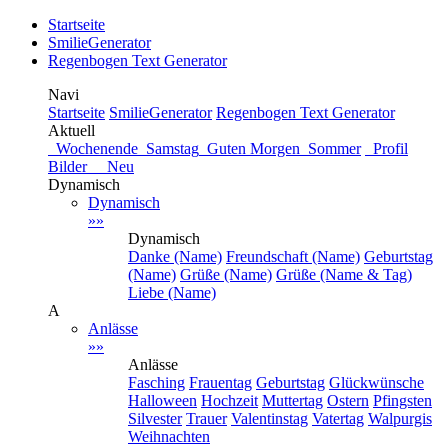
Startseite
SmilieGenerator
Regenbogen Text Generator
Navi
Startseite
SmilieGenerator
Regenbogen Text Generator
Aktuell
Wochenende
Samstag
Guten Morgen
Sommer
Profil
Bilder Neu
Dynamisch
Dynamisch
»»
Dynamisch
Danke (Name)
Freundschaft (Name)
Geburtstag
(Name)
Grüße (Name)
Grüße (Name & Tag)
Liebe (Name)
A
Anlässe
»»
Anlässe
Fasching
Frauentag
Geburtstag
Glückwünsche
Halloween
Hochzeit
Muttertag
Ostern
Pfingsten
Silvester
Trauer
Valentinstag
Vatertag
Walpurgis
Weihnachten