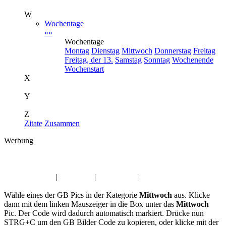
W
Wochentage
»»
Wochentage
Montag
Dienstag
Mittwoch
Donnerstag
Freitag
Freitag, der 13.
Samstag
Sonntag
Wochenende
Wochenstart
X
Y
Z
Zitate
Zusammen
Werbung
Album:
Mittwoch
Danke GB Pics
|
Trauer Pic
|
Glaube Pics
|
Monate GBPics
Wähle eines der GB Pics in der Kategorie
Mittwoch
aus. Klicke
dann mit dem linken Mauszeiger in die Box unter das
Mittwoch
Pic. Der Code wird dadurch automatisch markiert. Drücke nun
STRG+C um den GB Bilder Code zu kopieren, oder klicke mit der