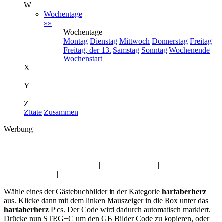
W
Wochentage
»»
Wochentage
Montag
Dienstag
Mittwoch
Donnerstag
Freitag
Freitag, der 13.
Samstag
Sonntag
Wochenende
Wochenstart
X
Y
Z
Zitate
Zusammen
Werbung
Album:
hartaberherz
Liebe Grüße Gästebuchbilder
|
Wochenstart Pics
|
Danke
Gästebuchbilder
|
Sprüche GB
Wähle eines der Gästebuchbilder in der Kategorie
hartaberherz
aus. Klicke dann mit dem linken Mauszeiger in die Box unter das
hartaberherz
Pics. Der Code wird dadurch automatisch markiert.
Drücke nun STRG+C um den GB Bilder Code zu kopieren, oder