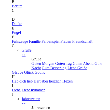
B
Berufe
C
D
Danke
E
Engel
F
Fahrzeuge
Familie
Farbenspiel
Frauen
Freundschaft
G
Grüße
»»
Grüße
Guten Morgen
Guten Tag
Guten Abend
Gute
Nacht
Gute Besserung
Liebe Grüße
Glaube
Glück
Gothic
H
Hab dich lieb
Hart aber herzlich
Hexen
I
Liebe
Liebeskummer
J
Jahreszeiten
»»
Jahreszeiten