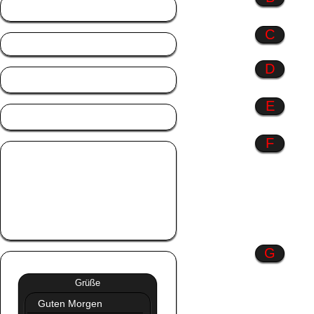
Berufe
C
D
Danke
E
Engel
F
Fahrzeuge
Familie
Farbenspiel
Frauen
Freundschaft
G
Grüße
»»
Grüße
Guten Morgen