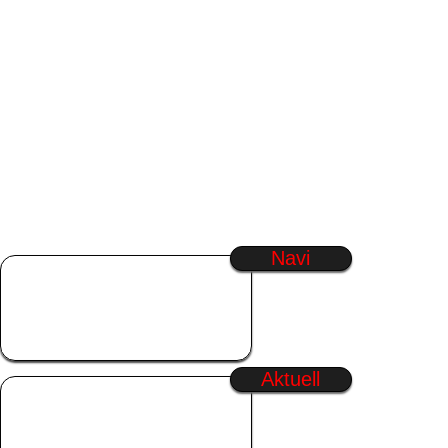
Navi
Startseite
SmilieGenerator
Regenbogen Text
Generator
Aktuell
Wochenstart
Sonntag
Sommer