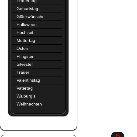
Frauentag
Geburtstag
Glückwünsche
Halloween
Hochzeit
Muttertag
Ostern
Pfingsten
Silvester
Trauer
Valentinstag
Vatertag
Walpurgis
Weihnachten
Augen
B