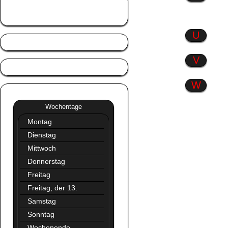
Tierisch gut
Trennlinien
U
V
W
Wochentage
»»
Wochentage
Montag
Dienstag
Mittwoch
Donnerstag
Freitag
Freitag, der 13.
Samstag
Sonntag
Wochenende