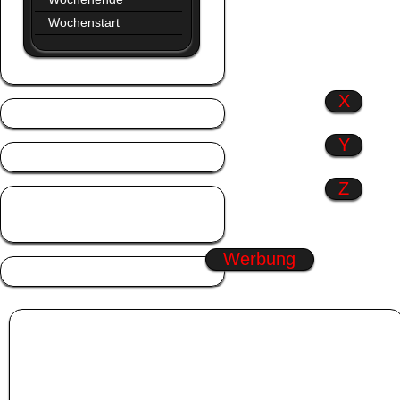
Wochenstart
X
Y
Z
Zitate
Zusammen
Werbung
Album:
Halloween
Hab dich lieb GB-Bilder
|
Fasching GB,s
|
Gute Nacht Gästebuchbilder
|
Guten
Tag Pic
Wähle eines der GB-Bilder in der Kategorie
Halloween
aus. Klicke dann mit
dem linken Mauszeiger in die Box unter das
Halloween
GB,s. Der Code wird