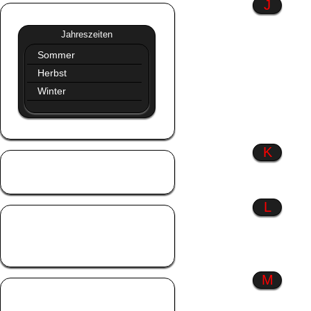
J
Jahreszeiten
»»
Jahreszeiten
Sommer
Herbst
Winter
K
Kinder
Küsse
L
Liebe
Liebeskummer
Lustiges
M
Männer
Menschen wie du &