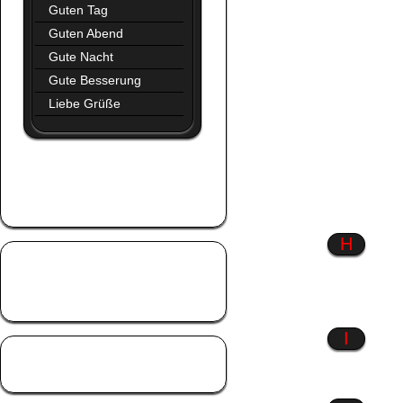
Guten Tag
Guten Abend
Gute Nacht
Gute Besserung
Liebe Grüße
Glaube
Glück
Gothic
H
Hab dich lieb
Hart aber herzlich
Hexen
I
Liebe
Liebeskummer