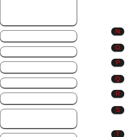
ich
Monate
Musik
N
Natur
O
P
Profil Bilder
Q
R
Rosen
S
Sonstiges
Sprüche
T