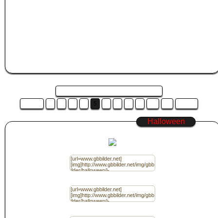
dadurch automatisch markiert. Drücke nun STRG+C um den GB Bilder Code zu
kopieren, oder klicke mit der rechten Maustaste auf den markierten Code und
wähle "Kopieren" aus.
Wechsle nun zu
Jappy
, Kwick, Jux, Myspace oder der Community deiner Wahl
und füge das
Halloween
Bild in das Gästebuch ein.
Das machst du in dem du STRG+V zum einfügen drückst, oder du klickst mit
der rechten Maustaste in das Gästebucheditorfeld deiner Community und
wählst "Einfügen" aus.
Seite 5 von 14 und es sind 14 Bilder ...
Zurück
1
2
3
4
5
6
7
8
9
10
11
Weiter
Halloween
Code für Jappy / (BBcode) Ohne Link
Code für Jappy / (BBcode) mit Link
Code für Homepage / (HTML) Ohne Link