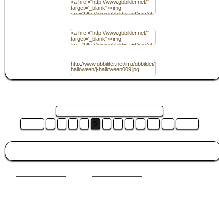
Code für Homepage / (HTML) mit Link
URL
Seite 5 von 14 und es sind 14 Bilder ...
Zurück
1
2
3
4
5
6
7
8
9
10
11
Weiter
Besucht auch:
Hab dich lieb
|
Fasching
|
Gute Nacht
|
Guten Tag
|
Sonntag
|
Berufe