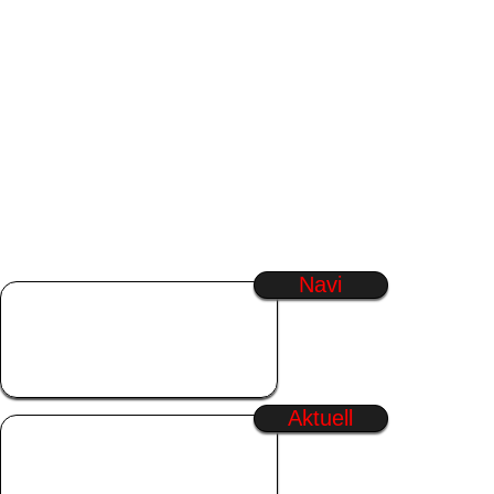
Navi
Startseite
SmilieGenerator
Regenbogen Text
Generator
Aktuell
Wochenende
Freitag
Guten Morgen