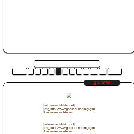
Wähle eines der GBPics in der Kategorie
gruesse
aus. Klicke dann mit dem
linken Mauszeiger in die Box unter das
gruesse
GB Pics. Der Code wird
dadurch automatisch markiert. Drücke nun STRG+C um den GB Bilder Code zu
kopieren, oder klicke mit der rechten Maustaste auf den markierten Code und
wähle "Kopieren" aus.
Wechsle nun zu
Jappy
, Kwick, Jux, Myspace oder der Community deiner Wahl
und füge das
gruesse
Bild in das Gästebuch ein.
Das machst du in dem du STRG+V zum einfügen drückst, oder du klickst mit
der rechten Maustaste in das Gästebucheditorfeld deiner Community und
wählst "Einfügen" aus.
Seite 5 von 16 und es sind 16 Bilder ...
Zurück
1
2
3
4
5
6
7
8
9
10
11
Weiter
gruesse
Code für Jappy / (BBcode) Ohne Link
Code für Jappy / (BBcode) mit Link