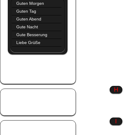
Guten Morgen
Guten Tag
Guten Abend
Gute Nacht
Gute Besserung
Liebe Grüße
Glaube
Glück
Gothic
H
Hab dich lieb
Hart aber herzlich
Hexen
I
Liebe
Liebeskummer