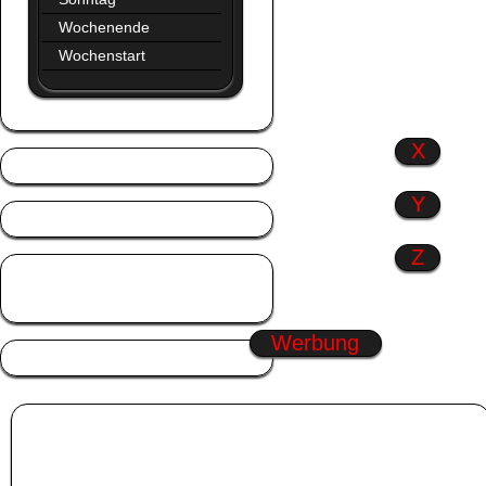
Wochenende
Wochenstart
X
Y
Z
Zitate
Zusammen
Werbung
Album:
gruesse
Profil Bilder GBPics
|
Musik GB Pics
|
Trennlinien Gästebuchbilder
|
Trennlinien Gästebuch Bilder