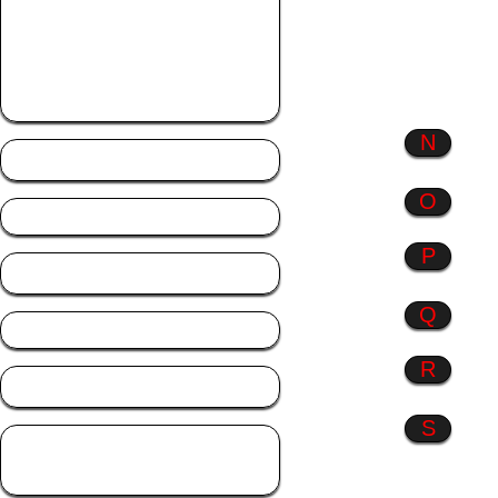
Menschen wie du &
ich
Monate
Musik
N
Natur
O
P
Profil Bilder
Q
R
Rosen
S
Sonstiges
Sprüche