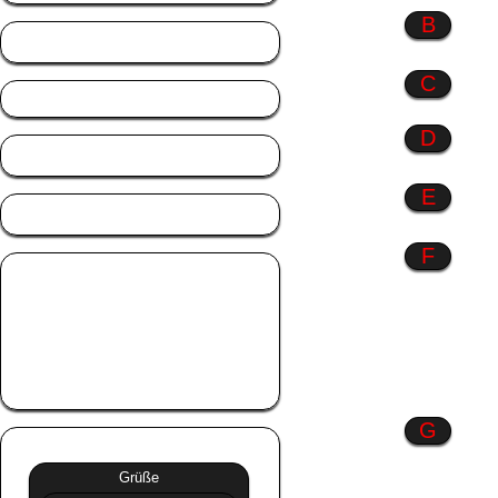
B
Berufe
C
D
Danke
E
Engel
F
Fahrzeuge
Familie
Farbenspiel
Frauen
Freundschaft
G
Grüße
»»
Grüße