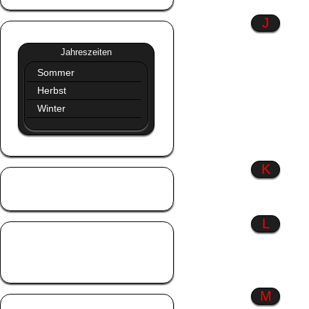
J
Jahreszeiten
»»
Jahreszeiten
Sommer
Herbst
Winter
K
Kinder
Küsse
L
Liebe
Liebeskummer
Lustiges
M
Männer