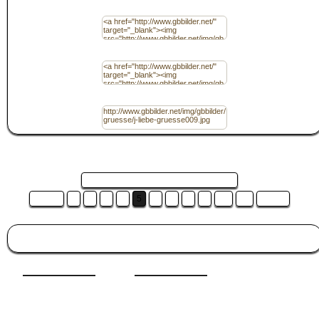
Code für Homepage / (HTML) Ohne Link
Code für Homepage / (HTML) mit Link
URL
Seite 5 von 16 und es sind 16 Bilder ...
Zurück
1
2
3
4
5
6
7
8
9
10
11
Weiter
Besucht auch:
Profil Bilder
|
Musik
|
Trennlinien
|
Trennlinien
|
Familie
|
Monate