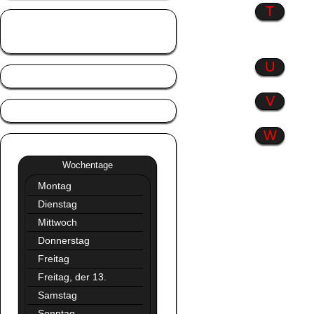
T
Tierisch gut
Trennlinien
U
V
W
Wochentage
»»
Wochentage
Montag
Dienstag
Mittwoch
Donnerstag
Freitag
Freitag, der 13.
Samstag
Sonntag