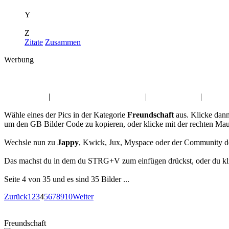
Y
Z
Zitate
Zusammen
Werbung
Album:
Freundschaft
Sommer Pics
|
Menschen wie du & ich GB
|
Musik GB Pics
|
Valenti
Wähle eines der Pics in der Kategorie
Freundschaft
aus. Klicke dann
um den GB Bilder Code zu kopieren, oder klicke mit der rechten Mau
Wechsle nun zu
Jappy
, Kwick, Jux, Myspace oder der Community d
Das machst du in dem du STRG+V zum einfügen drückst, oder du klic
Seite 4 von 35 und es sind 35 Bilder ...
Zurück
1
2
3
4
5
6
7
8
9
10
Weiter
Freundschaft