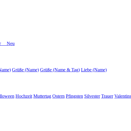
der Neu
(Name)
Grüße (Name)
Grüße (Name & Tag)
Liebe (Name)
lloween
Hochzeit
Muttertag
Ostern
Pfingsten
Silvester
Trauer
Valentin