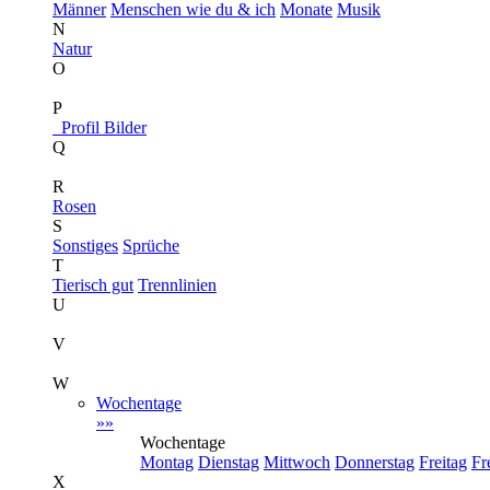
Männer
Menschen wie du & ich
Monate
Musik
N
Natur
O
P
Profil Bilder
Q
R
Rosen
S
Sonstiges
Sprüche
T
Tierisch gut
Trennlinien
U
V
W
Wochentage
»»
Wochentage
Montag
Dienstag
Mittwoch
Donnerstag
Freitag
Fr
X