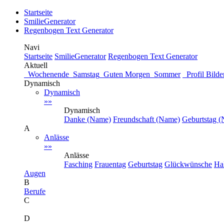
Startseite
SmilieGenerator
Regenbogen Text Generator
Navi
Startseite
SmilieGenerator
Regenbogen Text Generator
Aktuell
Wochenende
Samstag
Guten Morgen
Sommer
Profil Bil
Dynamisch
Dynamisch
»»
Dynamisch
Danke (Name)
Freundschaft (Name)
Geburtstag 
A
Anlässe
»»
Anlässe
Fasching
Frauentag
Geburtstag
Glückwünsche
Ha
Augen
B
Berufe
C
D