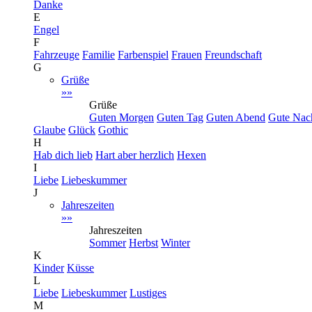
Danke
E
Engel
F
Fahrzeuge
Familie
Farbenspiel
Frauen
Freundschaft
G
Grüße
»»
Grüße
Guten Morgen
Guten Tag
Guten Abend
Gute Nac
Glaube
Glück
Gothic
H
Hab dich lieb
Hart aber herzlich
Hexen
I
Liebe
Liebeskummer
J
Jahreszeiten
»»
Jahreszeiten
Sommer
Herbst
Winter
K
Kinder
Küsse
L
Liebe
Liebeskummer
Lustiges
M