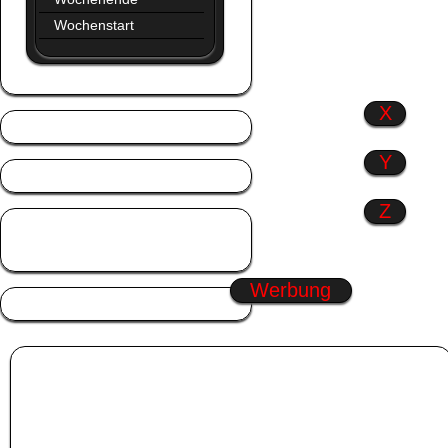
Wochenstart
X
Y
Z
Zitate
Zusammen
Werbung
Album:
familie
Freundschaft Pic
|
Frauentag GB-Bilder
|
Glück GB-Bilder
|
Winter GBPics
Wähle eines der Pic in der Kategorie
familie
aus. Klicke dann mit dem linken
Mauszeiger in die Box unter das
familie
GB-Bilder. Der Code wird dadurch
automatisch markiert. Drücke nun STRG+C um den GB Bilder Code zu