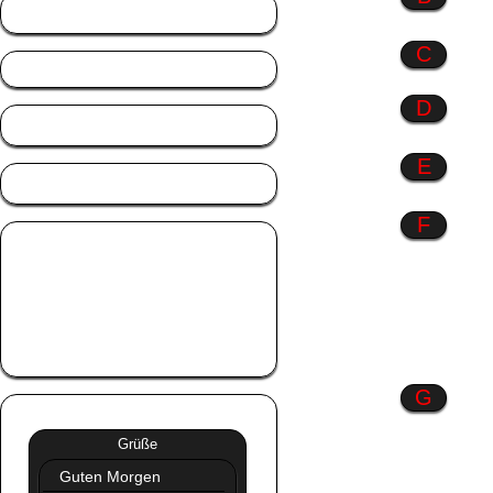
Berufe
C
D
Danke
E
Engel
F
Fahrzeuge
Familie
Farbenspiel
Frauen
Freundschaft
G
Grüße
»»
Grüße
Guten Morgen