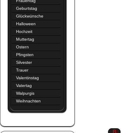
Frauentag
Geburtstag
Glückwünsche
Halloween
Hochzeit
Muttertag
Ostern
Pfingsten
Silvester
Trauer
Valentinstag
Vatertag
Walpurgis
Weihnachten
Augen
B