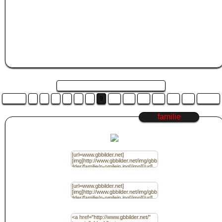
kopieren, oder klicke mit der rechten Maustaste auf den markierten Code und
wähle "Kopieren" aus.
Wechsle nun zu
Jappy
, Kwick, Jux, Myspace oder der Community deiner Wahl
und füge das
familie
Bild in das Gästebuch ein.
Das machst du in dem du STRG+V zum einfügen drückst, oder du klickst mit
der rechten Maustaste in das Gästebucheditorfeld deiner Community und
wählst "Einfügen" aus.
Seite 9 von 16 und es sind 16 Bilder ...
Zurück
3
4
5
6
7
8
9
10
11
12
13
14
15
Weiter
familie
Code für Jappy / (BBcode) Ohne Link
Code für Jappy / (BBcode) mit Link
Code für Homepage / (HTML) Ohne Link