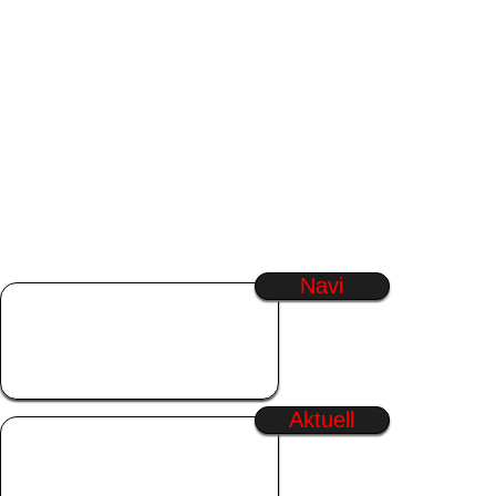
Navi
Startseite
SmilieGenerator
Regenbogen Text
Generator
Aktuell
Wochenende
Freitag
Sommer