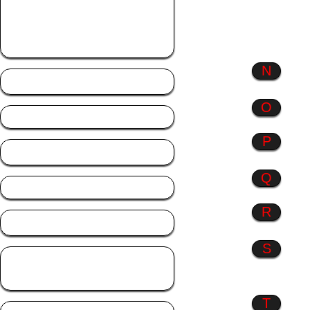
ich
Monate
Musik
N
Natur
O
P
Profil Bilder
Q
R
Rosen
S
Sonstiges
Sprüche
T