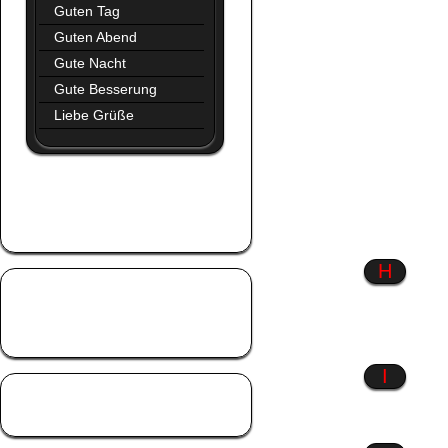
Guten Tag
Guten Abend
Gute Nacht
Gute Besserung
Liebe Grüße
Glaube
Glück
Gothic
H
Hab dich lieb
Hart aber herzlich
Hexen
I
Liebe
Liebeskummer