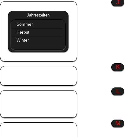
J
Jahreszeiten
»»
Jahreszeiten
Sommer
Herbst
Winter
K
Kinder
Küsse
L
Liebe
Liebeskummer
Lustiges
M
Männer
Menschen wie du &