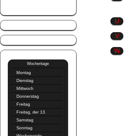
Tierisch gut
Trennlinien
U
V
W
Wochentage
»»
Wochentage
Montag
Dienstag
Mittwoch
Donnerstag
Freitag
Freitag, der 13.
Samstag
Sonntag
Wochenende