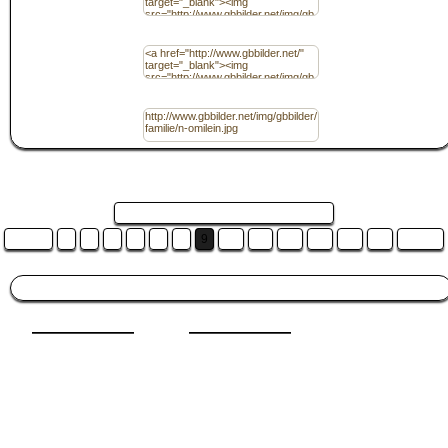
Code für Homepage / (HTML) mit Link
URL
Seite 9 von 16 und es sind 16 Bilder ...
Zurück
3
4
5
6
7
8
9
10
11
12
13
14
15
Weiter
Besucht auch:
Freundschaft
|
Frauentag
|
Glück
|
Winter
|
Männer
|
Sonntag