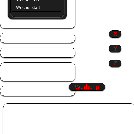
Wochenstart
X
Y
Z
Zitate
Zusammen
Werbung
Album:
Augen
Winter Gästebuch Bilder
|
Geburtstag Kwick
|
Sonntag Pics
|
Winter
Gästebuchbilder
Wähle eines der Gästebuch Bilder in der Kategorie
Augen
aus. Klicke dann mit
dem linken Mauszeiger in die Box unter das
Augen
Kwick. Der Code wird