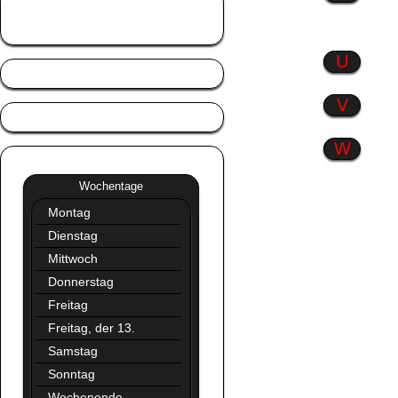
Tierisch gut
Trennlinien
U
V
W
Wochentage
»»
Wochentage
Montag
Dienstag
Mittwoch
Donnerstag
Freitag
Freitag, der 13.
Samstag
Sonntag
Wochenende