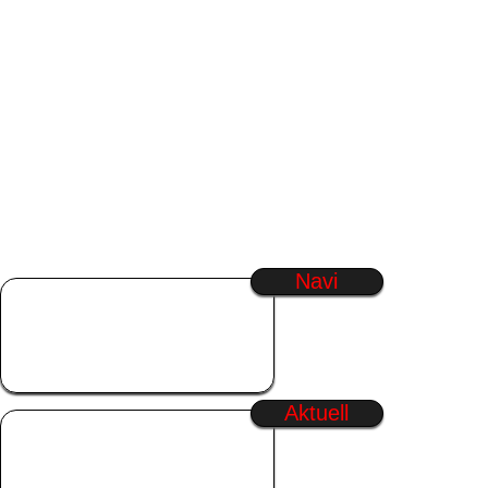
Navi
Startseite
SmilieGenerator
Regenbogen Text
Generator
Aktuell
Wochenende
Samstag
Sommer