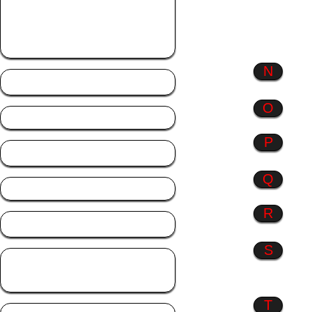
ich
Monate
Musik
N
Natur
O
P
Profil Bilder
Q
R
Rosen
S
Sonstiges
Sprüche
T