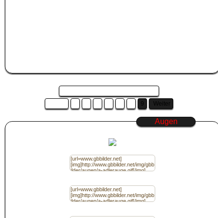
dadurch automatisch markiert. Drücke nun STRG+C um den GB Bilder Code zu
kopieren, oder klicke mit der rechten Maustaste auf den markierten Code und
wähle "Kopieren" aus.
Wechsle nun zu
Jappy
, Kwick, Jux, Myspace oder der Community deiner Wahl
und füge das
Augen
Bild in das Gästebuch ein.
Das machst du in dem du STRG+V zum einfügen drückst, oder du klickst mit
der rechten Maustaste in das Gästebucheditorfeld deiner Community und
wählst "Einfügen" aus.
Seite 9 von 9 und es sind 9 Bilder ...
Zurück
3
4
5
6
7
8
9
Weiter
Augen
Code für Jappy / (BBcode) Ohne Link
Code für Jappy / (BBcode) mit Link
Code für Homepage / (HTML) Ohne Link