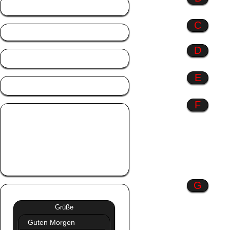
Berufe
C
D
Danke
E
Engel
F
Fahrzeuge
Familie
Farbenspiel
Frauen
Freundschaft
G
Grüße
»»
Grüße
Guten Morgen