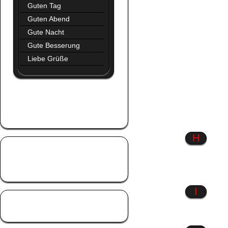
Guten Tag
Guten Abend
Gute Nacht
Gute Besserung
Liebe Grüße
Glaube
Glück
Gothic
H
Hab dich lieb
Hart aber herzlich
Hexen
I
Liebe
Liebeskummer