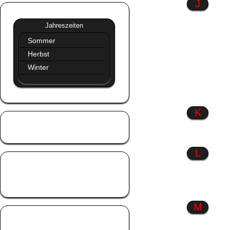
J
Jahreszeiten
»»
Jahreszeiten
Sommer
Herbst
Winter
K
Kinder
Küsse
L
Liebe
Liebeskummer
Lustiges
M
Männer
Menschen wie du &