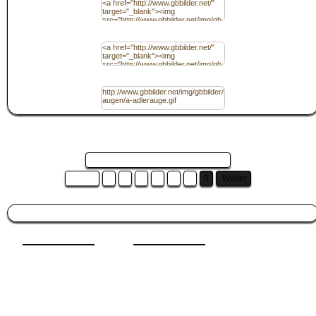
Code für Homepage / (HTML) mit Link
URL
Seite 9 von 9 und es sind 9 Bilder ...
Zurück
3
4
5
6
7
8
9
Weiter
Besucht auch:
Winter
|
Geburtstag
|
Sonntag
|
Winter
|
Gute Nacht
|
Musik