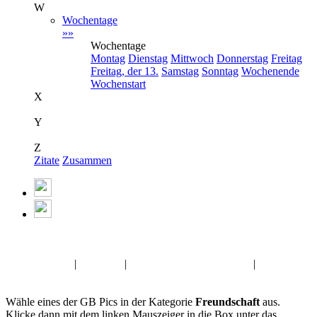
W
Wochentage
»»
Wochentage
Montag
Dienstag
Mittwoch
Donnerstag
Freitag
Freitag, der 13.
Samstag
Sonntag
Wochenende
Wochenstart
X
Y
Z
Zitate
Zusammen
Album:
Freundschaft
Zitate GB Pics
|
Zitate Pic
|
Fasching Gästebuch Bilder
|
Musik
GBPics
Wähle eines der GB Pics in der Kategorie
Freundschaft
aus.
Klicke dann mit dem linken Mauszeiger in die Box unter das