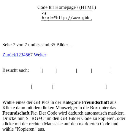
Code für Homepage / (HTML)
Seite 7 von 7 und es sind 35 Bilder ...
Zurück
1
2
3
4
5
6
7
Weiter
Besucht auch:
Zitate
|
Zitate
|
Fasching
|
Musik
|
Silvester
|
Liebe
Album:
Freundschaft
Zitate GB Pics
|
Zitate Pic
|
Fasching Gästebuch Bilder
|
Musik
GBPics
Wähle eines der GB Pics in der Kategorie
Freundschaft
aus.
Klicke dann mit dem linken Mauszeiger in die Box unter das
Freundschaft
Pic. Der Code wird dadurch automatisch markiert.
Drücke nun STRG+C um den GB Bilder Code zu kopieren, oder
klicke mit der rechten Maustaste auf den markierten Code und
wähle "Kopieren" aus.