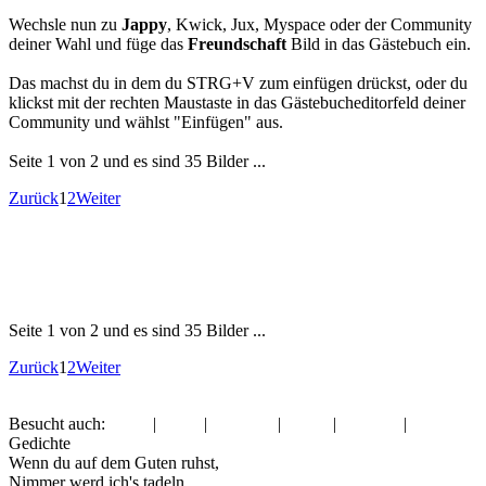
Wechsle nun zu
Jappy
, Kwick, Jux, Myspace oder der Community
deiner Wahl und füge das
Freundschaft
Bild in das Gästebuch ein.
Das machst du in dem du STRG+V zum einfügen drückst, oder du
klickst mit der rechten Maustaste in das Gästebucheditorfeld deiner
Community und wählst "Einfügen" aus.
Seite 1 von 2 und es sind 35 Bilder ...
Zurück
1
2
Weiter
Seite 1 von 2 und es sind 35 Bilder ...
Zurück
1
2
Weiter
Besucht auch:
Zitate
|
Zitate
|
Fasching
|
Musik
|
Silvester
|
Liebe
Gedichte
Wenn du auf dem Guten ruhst,
Nimmer werd ich's tadeln,