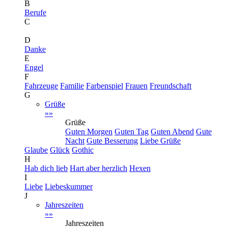
B
Berufe
C
D
Danke
E
Engel
F
Fahrzeuge
Familie
Farbenspiel
Frauen
Freundschaft
G
Grüße
»»
Grüße
Guten Morgen
Guten Tag
Guten Abend
Gute
Nacht
Gute Besserung
Liebe Grüße
Glaube
Glück
Gothic
H
Hab dich lieb
Hart aber herzlich
Hexen
I
Liebe
Liebeskummer
J
Jahreszeiten
»»
Jahreszeiten