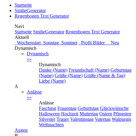
Startseite
SmilieGenerator
Regenbogen Text Generator
Navi
Startseite
SmilieGenerator
Regenbogen Text Generator
Aktuell
Wochenstart
Sonntag
Sommer
Profil Bilder Neu
Dynamisch
Dynamisch
»»
Dynamisch
Danke (Name)
Freundschaft (Name)
Geburtstag
(Name)
Grüße (Name)
Grüße (Name & Tag)
Liebe (Name)
A
Anlässe
»»
Anlässe
Fasching
Frauentag
Geburtstag
Glückwünsche
Halloween
Hochzeit
Muttertag
Ostern
Pfingsten
Silvester
Trauer
Valentinstag
Vatertag
Walpurgis
Weihnachten
Augen
B