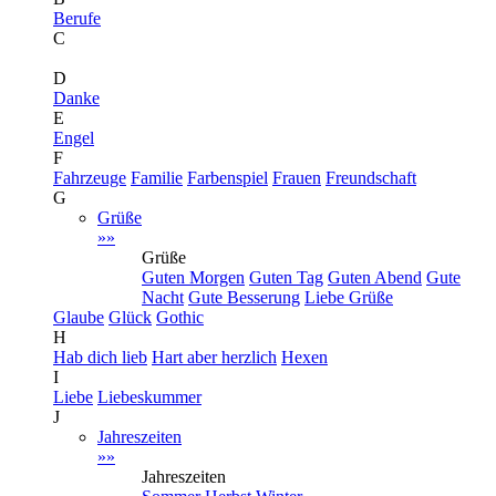
Berufe
C
D
Danke
E
Engel
F
Fahrzeuge
Familie
Farbenspiel
Frauen
Freundschaft
G
Grüße
»»
Grüße
Guten Morgen
Guten Tag
Guten Abend
Gute
Nacht
Gute Besserung
Liebe Grüße
Glaube
Glück
Gothic
H
Hab dich lieb
Hart aber herzlich
Hexen
I
Liebe
Liebeskummer
J
Jahreszeiten
»»
Jahreszeiten