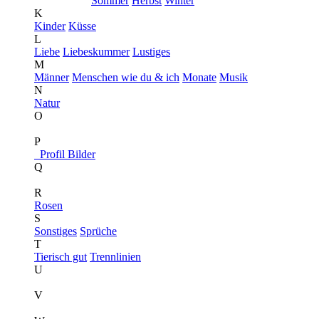
Sommer
Herbst
Winter
K
Kinder
Küsse
L
Liebe
Liebeskummer
Lustiges
M
Männer
Menschen wie du & ich
Monate
Musik
N
Natur
O
P
Profil Bilder
Q
R
Rosen
S
Sonstiges
Sprüche
T
Tierisch gut
Trennlinien
U
V